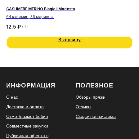
CASHMERE MERINO Biagioli Modesto
WO
64 кашемир, 36 меринос
10
1400 м/100 гр
800
12,5
₽
5
/
1 г
В корзину
ИНФОРМАЦИЯ
ПОЛЕЗНОЕ
О нас
Обзоры пряжи
Доставка и оплата
Отзывы
Отмот/размот бобин
Скидочная система
Совместные закупки
Публичная оферта в