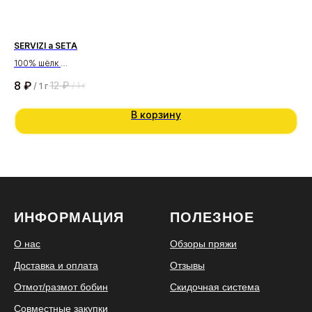
SERVIZI a SETA
DO
100% шёлк
55 
3000 м/ 100 гр
410
8
₽
5
12
₽
/
1 г
/
1 г
В корзину
ИНФОРМАЦИЯ
ПОЛЕЗНОЕ
О нас
Обзоры пряжи
Доставка и оплата
Отзывы
Отмот/размот бобин
Скидочная система
Совместные закупки