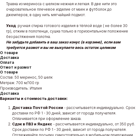
Травка из мериноса с шелком нежная и легкая. В две нити это
очаровательное плечевое изделие от маек и футболок до
джемперов, в одну нить мягчайший подмот.
Уход
. ручная стирка готового изделия в тёплой воде ( не более 30
гр), отжим в полотенце, сушка только в горизонтальном положение
без растяжения полотна.
Не забудьте добавить в ваш заказ конус (в корзине), если вам
требуется размот и вы не выкупаете весь остаток целиком
О товаре
Доставка
Оплата
Отмот и размот
О товаре
Состав: 50 меринос, 50 шелк
Метраж: 700 м/100 гр
Производитель: Италия
Доставка
Варианты и стоимость доставки:
Доставка Почтой России
- рассчитывается индивидуально. Срок
доставки по РФ 1 - 30 дней, зависит от города получателя.
Оплачивается при оформление заказа.
Сдэк в ПВЗ
и Яндекс
- рассчитывается индивидуально, от 350 руб.
Срок доставки по РФ 1 - 30 дней, зависит от города получателя.
Отслеживайте посылку самостоятельно в мобильном приложении