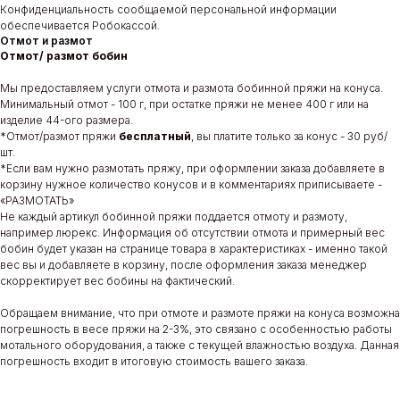
Конфиденциальность сообщаемой персональной информации
обеспечивается Робокассой.
Отмот и размот
Отмот/ размот бобин
Мы предоставляем услуги отмота и размота бобинной пряжи на конуса.
Минимальный отмот - 100 г, при остатке пряжи не менее 400 г или на
изделие 44-ого размера.
*Отмот/размот пряжи
бесплатный
, вы платите только за конус - 30 руб/
шт.
*Если вам нужно размотать пряжу, при оформлении заказа добавляете в
корзину нужное количество конусов и в комментариях приписываете -
«РАЗМОТАТЬ»
Не каждый артикул бобинной пряжи поддается отмоту и размоту,
например люрекс. Информация об отсутствии отмота и примерный вес
бобин будет указан на странице товара в характеристиках - именно такой
вес вы и добавляете в корзину, после оформления заказа менеджер
скорректирует вес бобины на фактический.
Обращаем внимание, что при отмоте и размоте пряжи на конуса возможна
погрешность в весе пряжи на 2-3%, это связано с особенностью работы
мотального оборудования, а также с текущей влажностью воздуха. Данная
погрешность входит в итоговую стоимость вашего заказа.