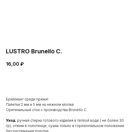
LUSTRO Brunello C.
16,00
₽
В корзину
Бриллиант среди пряжи!
Пайетки 2 мм и 5 мм на нежном хлопке
Оригинальный сток с производства Brunello C.
Уход
. ручная стирка готового изделия в тёплой воде ( не более 30
гр), отжим в полотенце, сушка только в горизонтальном положение
без растяжения полотна.