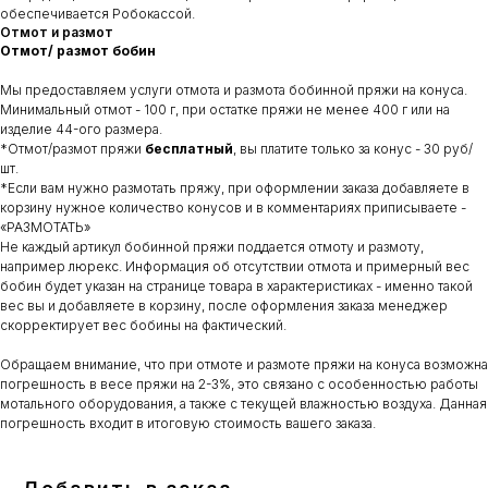
обеспечивается Робокассой.
Отмот и размот
Отмот/ размот бобин
Мы предоставляем услуги отмота и размота бобинной пряжи на конуса.
Минимальный отмот - 100 г, при остатке пряжи не менее 400 г или на
изделие 44-ого размера.
*Отмот/размот пряжи
бесплатный
, вы платите только за конус - 30 руб/
шт.
*Если вам нужно размотать пряжу, при оформлении заказа добавляете в
корзину нужное количество конусов и в комментариях приписываете -
«РАЗМОТАТЬ»
Не каждый артикул бобинной пряжи поддается отмоту и размоту,
например люрекс. Информация об отсутствии отмота и примерный вес
бобин будет указан на странице товара в характеристиках - именно такой
вес вы и добавляете в корзину, после оформления заказа менеджер
скорректирует вес бобины на фактический.
Обращаем внимание, что при отмоте и размоте пряжи на конуса возможна
погрешность в весе пряжи на 2-3%, это связано с особенностью работы
мотального оборудования, а также с текущей влажностью воздуха. Данная
погрешность входит в итоговую стоимость вашего заказа.