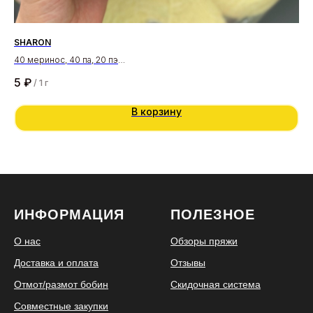
SHARON
CO
40 меринос, 40 па, 20 пэ
53 
130 м/100 гр
400
5
₽
7
/
1 г
В корзину
ИНФОРМАЦИЯ
ПОЛЕЗНОЕ
О нас
Обзоры пряжи
Доставка и оплата
Отзывы
Отмот/размот бобин
Скидочная система
Совместные закупки