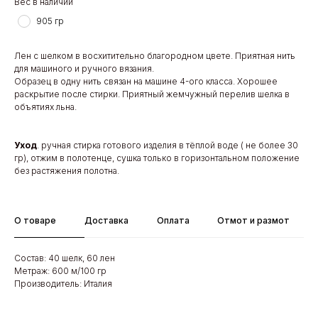
Вес в наличии
905 гр
Лен с шелком в восхитительно благородном цвете. Приятная нить
для машиного и ручного вязания.
Образец в одну нить связан на машине 4-ого класса. Хорошее
раскрытие после стирки. Приятный жемчужный перелив шелка в
объятиях льна.
Уход
. ручная стирка готового изделия в тёплой воде ( не более 30
гр), отжим в полотенце, сушка только в горизонтальном положение
без растяжения полотна.
О товаре
Доставка
Оплата
Отмот и размот
Состав: 40 шелк, 60 лен
Метраж: 600 м/100 гр
Производитель: Италия