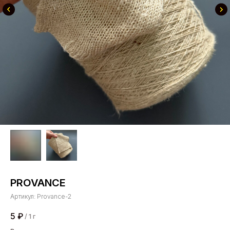
PROVANCE
Артикул:
Provance-2
5
₽
/
1 г