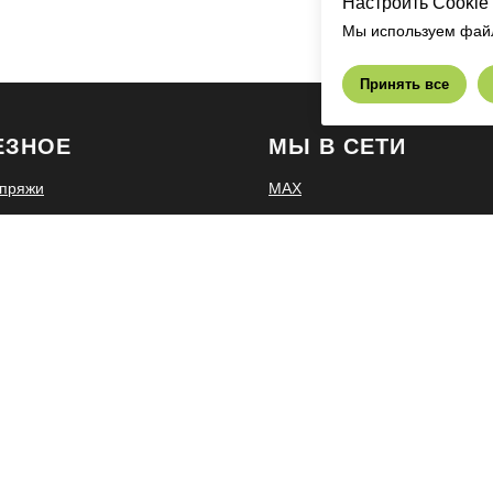
Настроить Cookie
Мы используем файл
Принять все
ЕЗНОЕ
МЫ В СЕТИ
пряжи
MAX
Telegram
ая система
VK
Telegram Совместные закуп
MAX Cовместные закупки