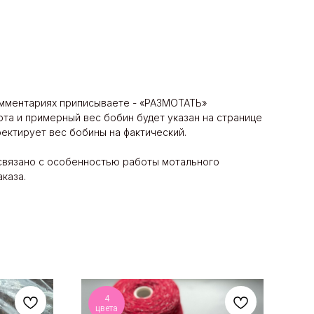
комментариях приписываете - «РАЗМОТАТЬ»
та и примерный вес бобин будет указан на странице
ректирует вес бобины на фактический.
 связано с особенностью работы мотального
каза.
4
цвета
ц