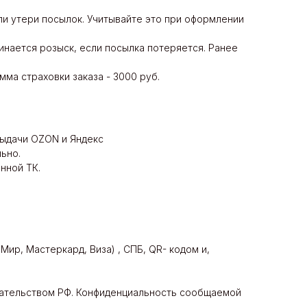
ли утери посылок. Учитывайте это при оформлении
чинается розыск, если посылка потеряется. Ранее
мма страховки заказа - 3000 руб.
 выдачи OZON и Яндекс
ьно.
нной ТК.
ир, Мастеркард, Виза) , СПБ, QR- кодом и,
дательством РФ. Конфиденциальность сообщаемой