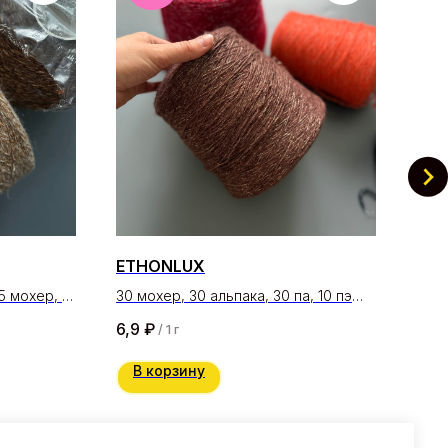
ETHONLUX
SH
5 мохер, 15
30 мохер, 30 альпака, 30 па, 10 пэ
35 х
320 м/100 гр
200 
6,9
₽
3,9
/
1 г
В корзину
В