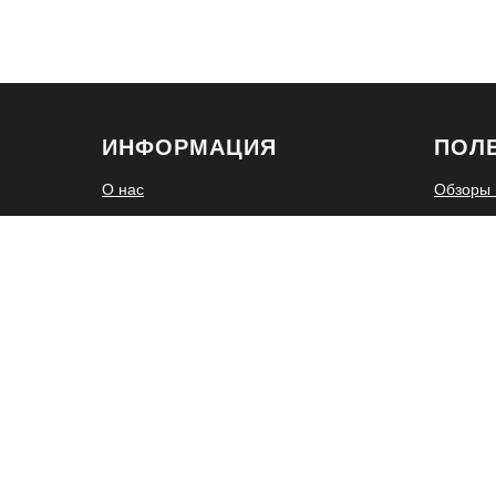
ИНФОРМАЦИЯ
ПОЛ
О нас
Обзоры 
Доставка и оплата
Отзывы
Отмот/размот бобин
Скидочн
Совместные закупки
Публичная оферта в системе
совместных покупок
Согласие на обработку персональных
данных
Политика обработки персональных
данных