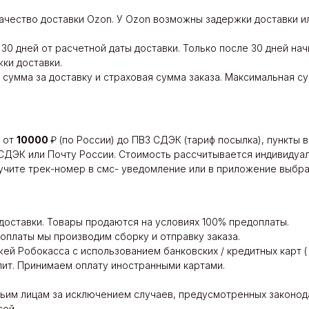
качество доставки Ozon. У Ozon возможны задержки доставки и
30 дней от расчетной даты доставки. Только после 30 дней на
ки доставки.
 сумма за доставку и страховая сумма заказа. Максимальная су
в от
10000
₽ (по России) до ПВЗ СДЭК (тариф посылка), пункты
ДЭК или Почту России. Стоимость рассчитывается индивидуал
учите трек-номер в смс- уведомление или в приложение выбра
доставки. Товары продаются на условиях 100% предоплаты.
оплаты мы производим сборку и отправку заказа.
й Робокасса с использованием банковских / кредитных карт ( М
лит. Принимаем оплату иностранными картами.
тьим лицам за исключением случаев, предусмотренных законо
ой.