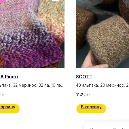
 Pinori
SCOTT
ьпака, 32 меринос, 32 па, 16 пэ
40 альпака, 20 меринос, 2
/100 гр
па
7
₽
1 г
/
1 г
230 м/100 гр
корзину
В корзину