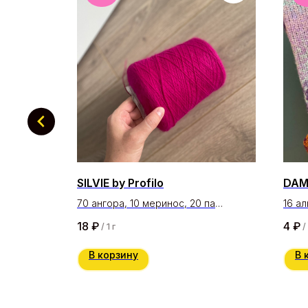
SILVIE by Profilo
DAMA
70 ангора, 10 меринос, 20 па
16 ал
750 м/ 100 гр
250 м
18
₽
4
₽
/
1 г
/
В корзину
В 