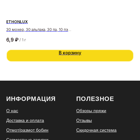
ETHONLUX
BE
30 мохер, 30 альпака, 30 па, 10 пэ
55 
320 м/100 гр
400
6,9
₽
5
/
1 г
В корзину
ИНФОРМАЦИЯ
ПОЛЕЗНОЕ
О нас
Обзоры пряжи
Доставка и оплата
Отзывы
Отмот/размот бобин
Скидочная система
Совместные закупки